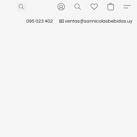
095 023 402
📧 ventas@sannicolasbebidas.uy