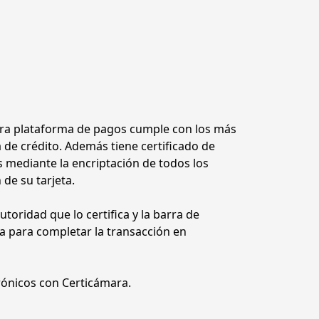
tra plataforma de pagos cumple con los más 
de crédito. Además tiene certificado de 
mediante la encriptación de todos los 
de su tarjeta. 
oridad que lo certifica y la barra de 
dirección cambia a color verde. Estas características son visibles de inmediato y dan garantía y confianza para completar la transacción en 
rónicos con Certicámara.