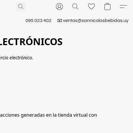
095 023 402
📧 ventas@sannicolasbebidas.uy
LECTRÓNICOS
cio electrónico.
acciones generadas en la tienda virtual con 