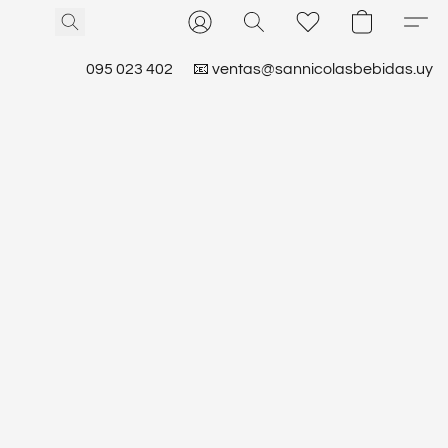
095 023 402
📧 ventas@sannicolasbebidas.uy