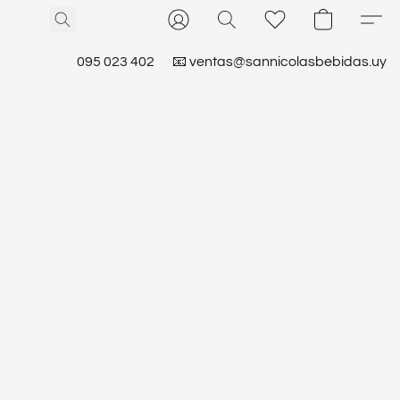
095 023 402
📧 ventas@sannicolasbebidas.uy