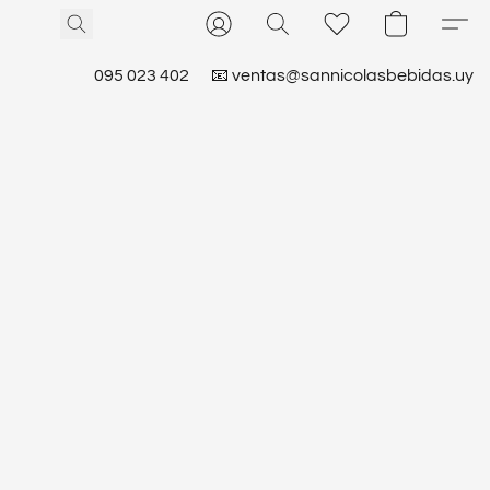
095 023 402
📧 ventas@sannicolasbebidas.uy