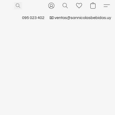
095 023 402
📧 ventas@sannicolasbebidas.uy