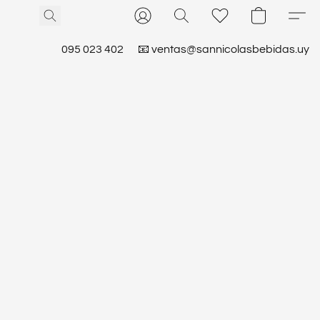
095 023 402
📧 ventas@sannicolasbebidas.uy