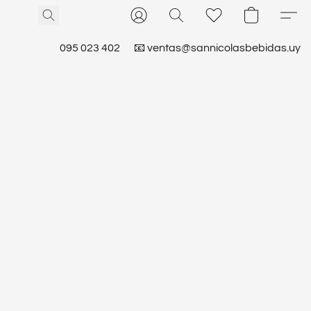
095 023 402
📧 ventas@sannicolasbebidas.uy