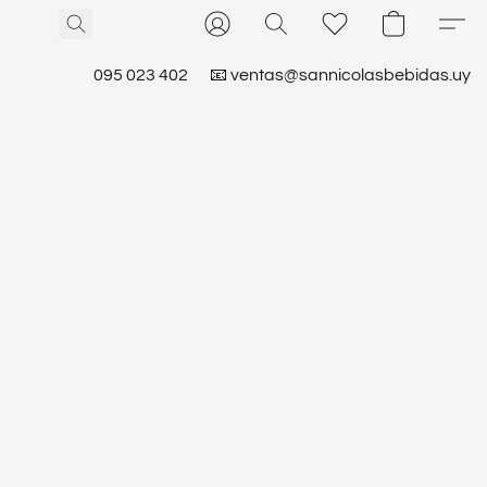
095 023 402
📧 ventas@sannicolasbebidas.uy