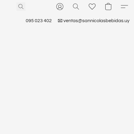
095 023 402
📧 ventas@sannicolasbebidas.uy