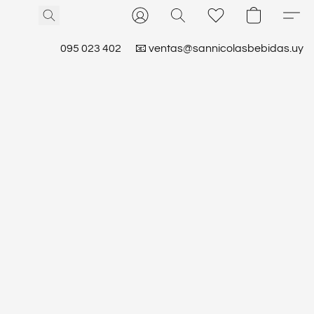
095 023 402
📧 ventas@sannicolasbebidas.uy