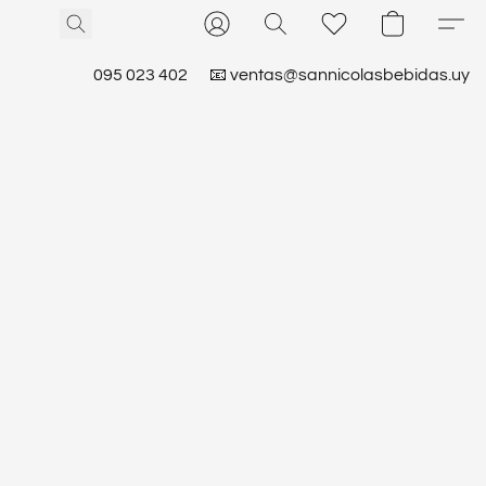
095 023 402
📧 ventas@sannicolasbebidas.uy