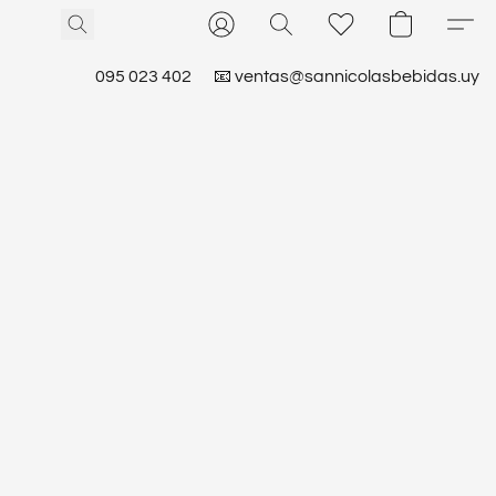
095 023 402
📧 ventas@sannicolasbebidas.uy