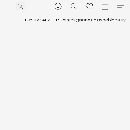
095 023 402
📧 ventas@sannicolasbebidas.uy